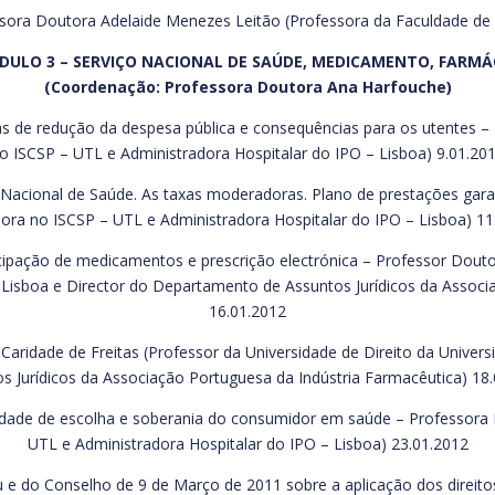
sora Doutora Adelaide Menezes Leitão (Professora da Faculdade de D
ULO 3 – SERVIÇO NACIONAL DE SAÚDE, MEDICAMENTO, FARMÁ
(Coordenação: Professora Doutora Ana Harfouche)
das de redução da despesa pública e consequências para os utentes 
o ISCSP – UTL e Administradora Hospitalar do IPO – Lisboa) 9.01.20
Nacional de Saúde. As taxas moderadoras. Plano de prestações gar
sora no ISCSP – UTL e Administradora Hospitalar do IPO – Lisboa) 11
cipação de medicamentos e prescrição electrónica – Professor Douto
e Lisboa e Director do Departamento de Assuntos Jurídicos da Associ
16.01.2012
Caridade de Freitas (Professor da Universidade de Direito da Univer
s Jurídicos da Associação Portuguesa da Indústria Farmacêutica) 18
berdade de escolha e soberania do consumidor em saúde – Professora
UTL e Administradora Hospitalar do IPO – Lisboa) 23.01.2012
e do Conselho de 9 de Março de 2011 sobre a aplicação dos direitos