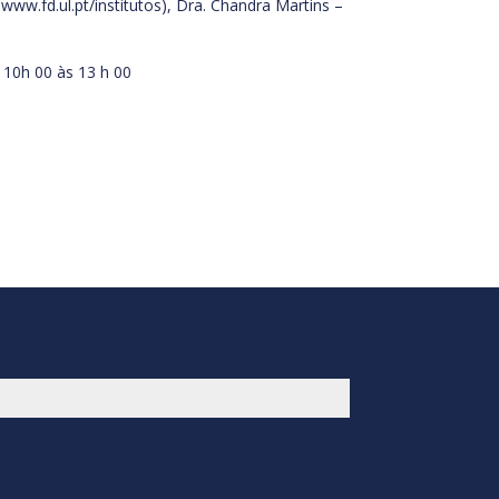
www.fd.ul.pt/institutos), Dra. Chandra Martins –
 10h 00 às 13 h 00