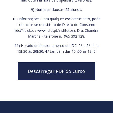
não obtenha nota de dispensa (12 valores).
9) Numerus clausus: 25 alunos.
10) Informações: Para qualquer esclarecimento, pode
contactar-se o Instituto de Direito do Consumo
(idc@fd.ul.pt / www.fd.ul.pt/institutos), Dra. Chandra
Martins – telefone n.º 965 392 128.
11) Horário de funcionamento do IDC: 2.ª a 5.ª, das
15h30 às 20h30; 4.ª também das 10h00 às 13h0
Descarregar PDF do Curso