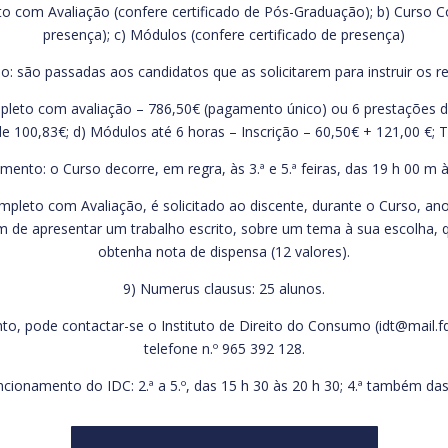
to com Avaliação (confere certificado de Pós-Graduação); b) Curso C
presença); c) Módulos (confere certificado de presença)
ão: são passadas aos candidatos que as solicitarem para instruir os r
ompleto com avaliação – 786,50€ (pagamento único) ou 6 prestações 
 100,83€; d) Módulos até 6 horas – Inscrição – 60,50€ + 121,00 €; 
mento: o Curso decorre, em regra, às 3.ª e 5.ª feiras, das 19 h 00 m 
mpleto com Avaliação, é solicitado ao discente, durante o Curso, an
em de apresentar um trabalho escrito, sobre um tema à sua escolha, 
obtenha nota de dispensa (12 valores).
9) Numerus clausus: 25 alunos.
, pode contactar-se o Instituto de Direito do Consumo (idt@mail.fd.ul
telefone n.º 965 392 128.
ncionamento do IDC: 2.ª a 5.º, das 15 h 30 às 20 h 30; 4.ª também da