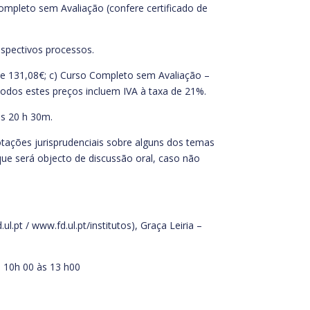
ompleto sem Avaliação (confere certificado de
espectivos processos.
de 131,08€; c) Curso Completo sem Avaliação –
Todos estes preços incluem IVA à taxa de 21%.
às 20 h 30m.
otações jurisprudenciais sobre alguns dos temas
que será objecto de discussão oral, caso não
.pt / www.fd.ul.pt/institutos), Graça Leiria –
s 10h 00 às 13 h00