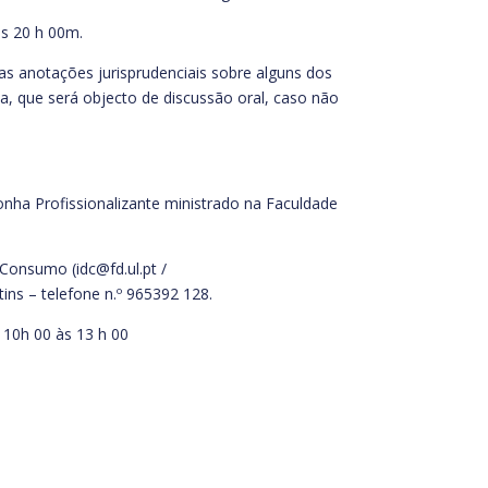
às 20 h 00m.
as anotações jurisprudenciais sobre alguns dos
a, que será objecto de discussão oral, caso não
onha Profissionalizante ministrado na Faculdade
 Consumo (idc@fd.ul.pt /
ins – telefone n.º 965392 128.
 10h 00 às 13 h 00