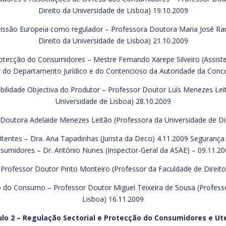
Direito da Universidade de Lisboa) 19.10.2009
missão Europeia como regulador – Professora Doutora Maria José Ran
Direito da Universidade de Lisboa) 21.10.2009
otecção do Consumidores – Mestre Fernando Xarepe Silveiro (Assiste
r do Departamento Jurídico e do Contencioso da Autoridade da Conco
ilidade Objectiva do Produtor – Professor Doutor Luís Menezes Leit
Universidade de Lisboa) 28.10.2009
a Doutora Adelaide Menezes Leitão (Professora da Universidade de Dir
entes – Dra. Ana Tapadinhas (Jurista da Deco) 4.11.2009 Segurança
sumidores – Dr. António Nunes (Inspector-Geral da ASAE) – 09.11.20
ofessor Doutor Pinto Monteiro (Professor da Faculdade de Direito
ito do Consumo – Professor Doutor Miguel Teixeira de Sousa (Professo
Lisboa) 16.11.2009
lo 2 – Regulação Sectorial e Protecção do Consumidores e Ut