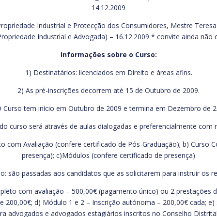
14.12.2009
 Propriedade Industrial e Protecção dos Consumidores, Mestre Teresa 
 Propriedade Industrial e Advogada) – 16.12.2009 * convite ainda não
Informações sobre o Curso:
1) Destinatários: licenciados em Direito e áreas afins.
2) As pré-inscrições decorrem até 15 de Outubro de 2009.
O Curso tem início em Outubro de 2009 e termina em Dezembro de 2
do curso será através de aulas dialogadas e preferencialmente com 
to com Avaliação (confere certificado de Pós-Graduação); b) Curso C
presença); c)Módulos (confere certificado de presença)
ão: são passadas aos candidatos que as solicitarem para instruir os r
ompleto com avaliação – 500,00€ (pagamento único) ou 2 prestações 
 200,00€; d) Módulo 1 e 2 – Inscrição autónoma – 200,00€ cada; e) 
ara advogados e advogados estagiários inscritos no Conselho Distri