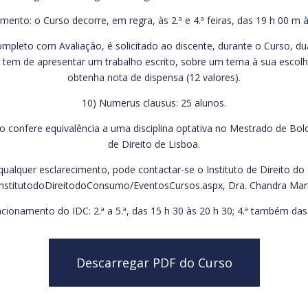
mento: o Curso decorre, em regra, às 2.ª e 4.ª feiras, das 19 h 00 m 
ompleto com Avaliação, é solicitado ao discente, durante o Curso, du
e tem de apresentar um trabalho escrito, sobre um tema à sua escolh
obtenha nota de dispensa (12 valores).
10) Numerus clausus: 25 alunos.
 confere equivalência a uma disciplina optativa no Mestrado de Bol
de Direito de Lisboa.
ualquer esclarecimento, pode contactar-se o Instituto de Direito do
s/InstitutodoDireitodoConsumo/EventosCursos.aspx, Dra. Chandra Mart
ncionamento do IDC: 2.ª a 5.ª, das 15 h 30 às 20 h 30; 4.ª também das
Descarregar PDF do Curso