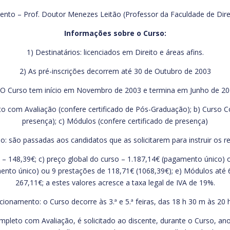
nto – Prof. Doutor Menezes Leitão (Professor da Faculdade de Direi
Informações sobre o Curso:
1) Destinatários: licenciados em Direito e áreas afins.
2) As pré-inscrições decorrem até 30 de Outubro de 2003
 O Curso tem início em Novembro de 2003 e termina em Junho de 20
to com Avaliação (confere certificado de Pós-Graduação); b) Curso C
presença); c) Módulos (confere certificado de presença)
ão: são passadas aos candidatos que as solicitarem para instruir os r
la – 148,39€; c) preço global do curso – 1.187,14€ (pagamento único)
nto único) ou 9 prestações de 118,71€ (1068,39€); e) Módulos até 6
267,11€; a estes valores acresce a taxa legal de IVA de 19%.
cionamento: o Curso decorre às 3.ª e 5.ª feiras, das 18 h 30 m às 20 
mpleto com Avaliação, é solicitado ao discente, durante o Curso, an