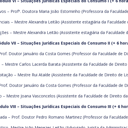
ódulo VI – Situações Jurídicas Especiais do Consumo I (+ 6 hora
ivos – Profª. Doutora Maria João Estorninho (Professora da Faculdade
iais – Mestre Alexandra Leitão (Assistente estagiária da Faculdade d
ões – Mestre Alexandra Leitão (Assistente estagiária da Faculdade d
dulo VII – Situações Jurídicas Especiais do Consumo II (+ 6 hor
Prof. Doutor Januário da Costa Gomes (Professor da Faculdade de Dir
 – Mestre Carlos Lacerda Barata (Assistente da Faculdade de Direito 
bitação – Mestre Rui Ataíde (Assistente da Faculdade de Direito de Li
rof. Doutor Januário da Costa Gomes (Professor da Faculdade de Dir
o – Mestre Joana Vasconcelos (Assistente da Faculdade de Direito da 
ulo VIII – Situações Jurídicas Especiais do Consumo III (+ 6 ho
ada – Prof. Doutor Pedro Romano Martinez (Professor da Faculdade d
stico, Mestre João Menezes Leitão (Advogado. Jurista da Administraçã