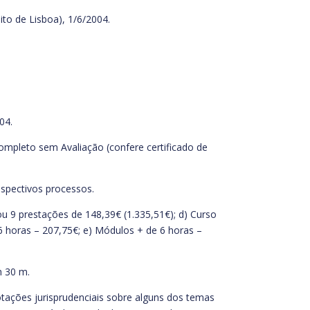
to de Lisboa), 1/6/2004.
04.
ompleto sem Avaliação (confere certificado de
espectivos processos.
 ou 9 prestações de 148,39€ (1.335,51€); d) Curso
 horas – 207,75€; e) Módulos + de 6 horas –
h 30 m.
otações jurisprudenciais sobre alguns dos temas